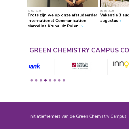
29-07-2026
09-07-2026
aire
Trots zijn we op onze afstudeerder
Vakantie 3 au
op. Mooi om
International Communication
augustus
er mensen en
Marcelina Krupa uit Polen.
ezig zijn
GREEN CHEMISTRY CAMPUS C
Initiatiefnemers van de Green Chemistry Campus