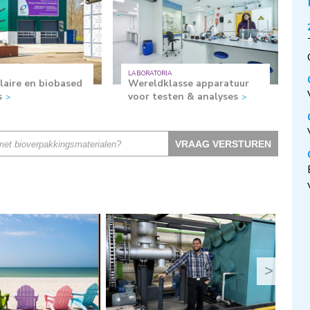
LABORATORIA
ulaire en biobased
Wereldklasse apparatuur
s
voor testen & analyses
>