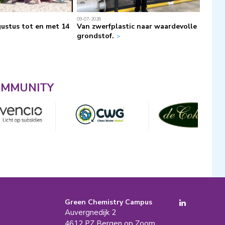
09-07-2026
09-07-20
gustus tot en met 14
Van zwerfplastic naar waardevolle
Een d
grondstof.
maar v
OMMUNITY
Green Chemistry Campus
Auvergnedijk 2
4612 PZ Bergen op Zoom