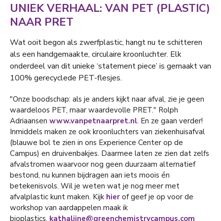
UNIEK VERHAAL: VAN PET (PLASTIC)
NAAR PRET
Wat ooit begon als zwerfplastic, hangt nu te schitteren
als een handgemaakte, circulaire kroonluchter. Elk
onderdeel van dit unieke ‘statement piece’ is gemaakt van
100% gerecyclede PET-flesjes.
"Onze boodschap: als je anders kijkt naar afval, zie je geen
waardeloos PET, maar waardevolle PRET." Rolph
Adriaansen
www.vanpetnaarpret.nl
. En ze gaan verder!
Inmiddels maken ze ook kroonluchters van ziekenhuisafval
(blauwe bol te zien in ons Experience Center op de
Campus) en druivenbakjes. Daarmee laten ze zien dat zelfs
afvalstromen waarvoor nog geen duurzaam alternatief
bestond, nu kunnen bijdragen aan iets moois én
betekenisvols. Wil je weten wat je nog meer met
afvalplastic kunt maken. Kijk
hier
of geef je op voor de
workshop van aardappelen maak ik
bioplastics.
kathalijne@greenchemistrycampus.com