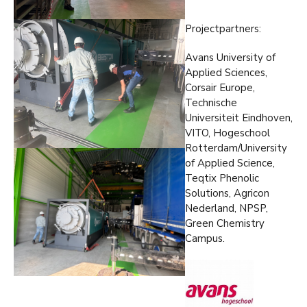
Projectpartners:
Avans University of
Applied Sciences,
Corsair Europe,
Technische
Universiteit Eindhoven,
VITO, Hogeschool
Rotterdam/University
of Applied Science,
Teqtix Phenolic
Solutions, Agricon
Nederland, NPSP,
Green Chemistry
Campus.