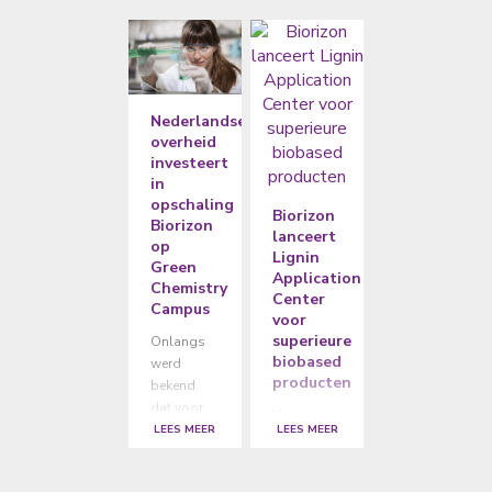
Nederlandse
overheid
investeert
in
opschaling
Biorizon
Biorizon
lanceert
op
Lignin
Green
Application
Chemistry
Center
Campus
voor
superieure
Onlangs
biobased
werd
producten
bekend
dat voor
Voor
130M Euro
LEES MEER
LEES MEER
bedrijven
in de regio
die
Midden-
chemicaliën