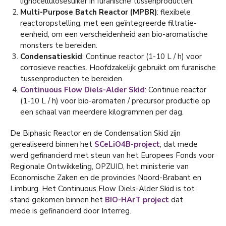
lignocellulosesuiker in furanische tussenproducten.
Multi-Purpose Batch Reactor (MPBR)
: flexibele
reactoropstelling, met een geïntegreerde filtratie-
eenheid, om een ​​verscheidenheid aan bio-aromatische
monsters te bereiden.
Condensatieskid
: Continue reactor (1-10 L / h) voor
corrosieve reacties. Hoofdzakelijk gebruikt om furanische
tussenproducten te bereiden.
Continuous Flow Diels-Alder Skid
: Continue reactor
(1-10 L / h) voor bio-aromaten / precursor productie op
een schaal van meerdere kilogrammen per dag.
De Biphasic Reactor en de Condensation Skid zijn
gerealiseerd binnen het
SCeLiO4B-project
, dat mede
werd gefinancierd met steun van het Europees Fonds voor
Regionale Ontwikkeling, OPZUID, het ministerie van
Economische Zaken en de provincies Noord-Brabant en
Limburg. Het Continuous Flow Diels-Alder Skid is tot
stand gekomen binnen het
BIO-HArT project
dat
mede is gefinancierd door Interreg.